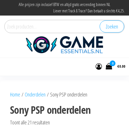
Ga
Alle prijzen zijn inclusief BTW en altijd gratis verzending binnen NL
Liever met Track & Trace? Dan betaalt u slechts €4,25.
naar
de
Zoeken
Zoeken
inhoud
naar:
Game Essentials
Onderdelen en accessoires voor elke
gamer
0
€0.00
Home
/
Onderdelen
/ Sony PSP onderdelen
Sony PSP onderdelen
Gesorteerd
Toont alle 21 resultaten