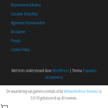
Retourneren & Ruilen
Garantie & Klachten
Algemene Voorwaarden
Disclaimer
Privacy
Cookie Policy
Met trots ondersteund door
WordPress
|
Thema:
Popularis
eCommerce
De waardering van gameessentials.nl bij
WebwinkelKeur Reviews
is
9.3/10 gebaseerd op 43 reviews.