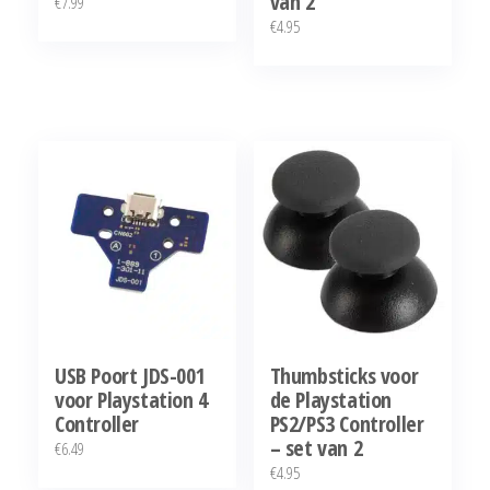
van 2
€
7.99
€
4.95
USB Poort JDS-001
Thumbsticks voor
voor Playstation 4
de Playstation
Controller
PS2/PS3 Controller
– set van 2
€
6.49
€
4.95