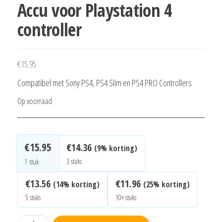
Accu voor Playstation 4
controller
€
15.95
Compatibel met Sony PS4,
PS4 Slim en PS4 PRO
Controllers
Op voorraad
€
15.95
€
14.36
(9% korting)
3 stuks
1
stuk
€
13.56
€
11.96
(14% korting)
(25% korting)
5 stuks
10+ stuks
Accu