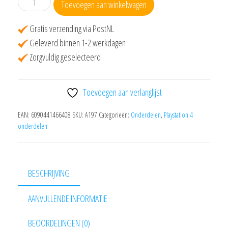
Toevoegen aan winkelwagen
voor
Playstation
Gratis verzending via PostNL
4
Geleverd binnen 1-2 werkdagen
controller
Zorgvuldig geselecteerd
aantal
Toevoegen aan verlanglijst
EAN:
6090441466408
SKU:
A197
Categorieën:
Onderdelen
,
Playstation 4
onderdelen
BESCHRIJVING
AANVULLENDE INFORMATIE
BEOORDELINGEN (0)