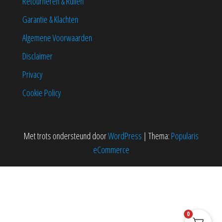
Retourneren & Ruilen
Garantie & Klachten
Algemene Voorwaarden
Disclaimer
Privacy
Cookie Policy
Met trots ondersteund door
WordPress
|
Thema:
Popularis
eCommerce
0