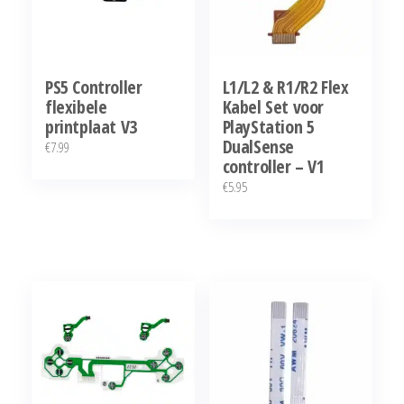
PS5 Controller
L1/L2 & R1/R2 Flex
flexibele
Kabel Set voor
printplaat V3
PlayStation 5
DualSense
€
7.99
controller – V1
€
5.95