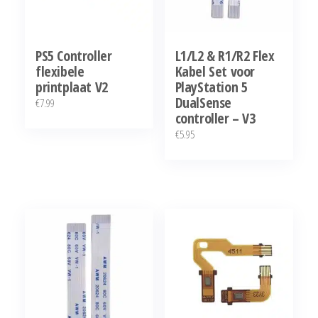
PS5 Controller
L1/L2 & R1/R2 Flex
flexibele
Kabel Set voor
printplaat V2
PlayStation 5
DualSense
€
7.99
controller – V3
€
5.95