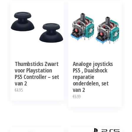
populariteit
Thumbsticks Zwart
Analoge joysticks
voor Playstation
PS5 , Dualshock
PS5 Controller – set
reparatie
van 2
onderdelen, set
van 2
€
4.95
€
6.99