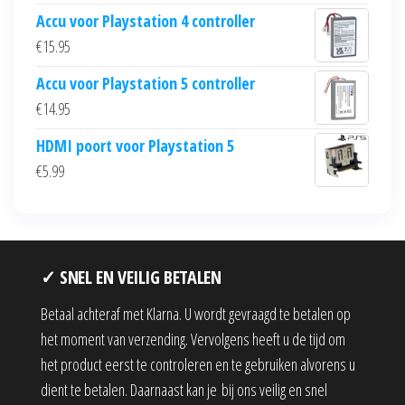
Accu voor Playstation 4 controller
€
15.95
Accu voor Playstation 5 controller
€
14.95
HDMI poort voor Playstation 5
€
5.99
✓ SNEL EN VEILIG BETALEN
Betaal achteraf met Klarna. U wordt gevraagd te betalen op
het moment van verzending. Vervolgens heeft u de tijd om
het product eerst te controleren en te gebruiken alvorens u
dient te betalen. Daarnaast kan je bij ons veilig en snel