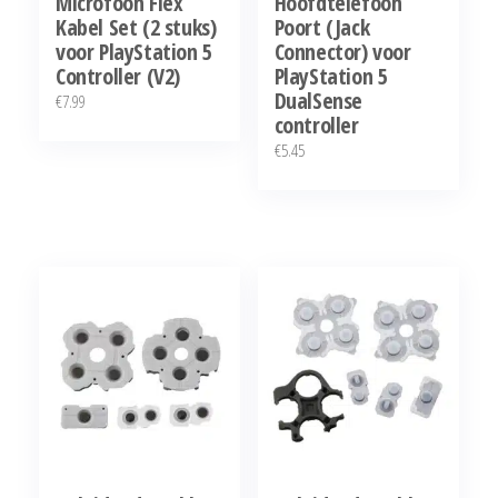
Microfoon Flex
Hoofdtelefoon
Kabel Set (2 stuks)
Poort (Jack
voor PlayStation 5
Connector) voor
Controller (V2)
PlayStation 5
DualSense
€
7.99
controller
€
5.45