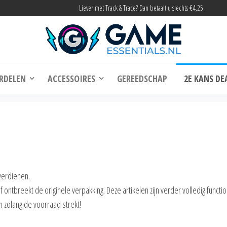
Liever met Track & Trace? Dan betaalt u slechts €4,25.
me Essentials
Onderdelen en accessoires voor elke gamer
RDELEN
ACCESSOIRES
GEREEDSCHAP
2E KANS DE
verdienen.
tbreekt de originele verpakking. Deze artikelen zijn verder volledig functi
n zolang de voorraad strekt!