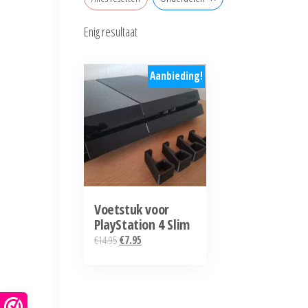
Enig resultaat
Aanbieding!
Voetstuk voor
PlayStation 4 Slim
Oorspronkelijke
Huidige
€
14.95
€
7.95
prijs
prijs
was:
is:
€14.95.
€7.95.