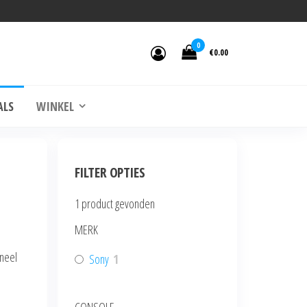
0
€0.00
ALS
WINKEL
FILTER OPTIES
1
product gevonden
MERK
oneel
Sony
1