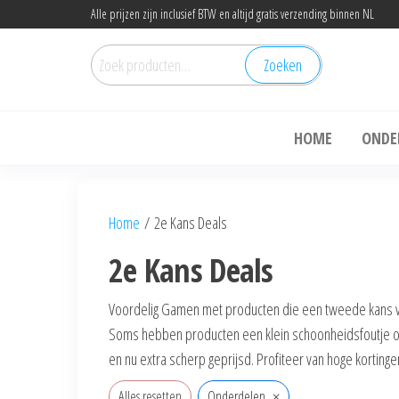
Ga
Alle prijzen zijn inclusief BTW en altijd gratis verzending binnen NL
naar
Zoeken
de
Zoeken
naar:
inhoud
Ga
HOME
ONDE
Home
/ 2e Kans Deals
2e Kans Deals
Voordelig Gamen met producten die een tweede kans 
Soms hebben producten een klein schoonheidsfoutje of on
en nu extra scherp geprijsd. Profiteer van hoge kortinge
×
Alles resetten
Onderdelen