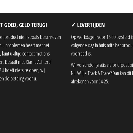
T GOED, GELD TERUG!
✓ LEVERTIJDEN
het product niet is zoals beschreven
Op werkdagen voor 16:00 besteld i
en u problemen heeft met het
volgende dag in huis mits het produ
 kunt u altijd contact met ons
voorraad is.
. Betaalt met Klarna Achteraf
Wij verzenden gratis via briefpost b
 U hoeft niets te doen, wij
NL. Wil je Track & Trace? Dan kan dit 
en de betaling voor u.
afrekenen voor €4,25.