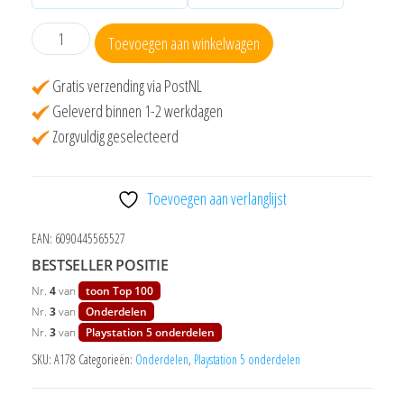
Analoge
Toevoegen aan winkelwagen
joysticks
PS5
Gratis verzending via PostNL
,
Geleverd binnen 1-2 werkdagen
Dualshock
Zorgvuldig geselecteerd
reparatie
onderdelen,
Toevoegen aan verlanglijst
set
van
EAN:
6090445565527
2
BESTSELLER POSITIE
aantal
Nr.
4
van
toon Top 100
Nr.
3
van
Onderdelen
Nr.
3
van
Playstation 5 onderdelen
SKU:
A178
Categorieën:
Onderdelen
,
Playstation 5 onderdelen