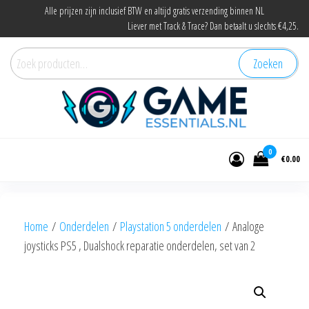
Ga
Alle prijzen zijn inclusief BTW en altijd gratis verzending binnen NL
Liever met Track & Trace? Dan betaalt u slechts €4,25.
naar
de
Zoeken
Zoeken
inhoud
naar:
Game Essentials
Onderdelen en accessoires voor elke
gamer
0
€0.00
Home
/
Onderdelen
/
Playstation 5 onderdelen
/ Analoge
joysticks PS5 , Dualshock reparatie onderdelen, set van 2