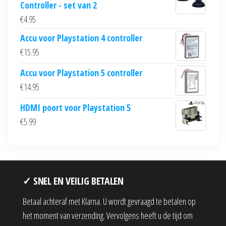
Controller - set van 2
€
4.95
Accu voor Playstation 4 controller
€
15.95
Accu voor Playstation 5 controller
€
14.95
HDMI poort voor Playstation 5
€
5.99
✓ SNEL EN VEILIG BETALEN
Betaal achteraf met Klarna. U wordt gevraagd te betalen op
het moment van verzending. Vervolgens heeft u de tijd om