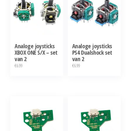
Analoge joysticks
Analoge joysticks
XBOX ONE S/X – set
PS4 Dualshock set
van 2
van 2
€
6.99
€
6.99