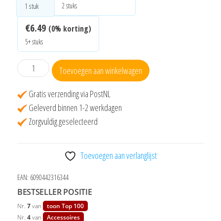
2 stuks
1
stuk
€
6.49
(0% korting)
5+ stuks
USB-
Toevoegen aan winkelwagen
C
adapter
Gratis verzending via PostNL
voor
Geleverd binnen 1-2 werkdagen
Nintendo
Zorgvuldig geselecteerd
New
2DS
Toevoegen aan verlanglijst
XL,
New
EAN:
6090442316344
3DS(XL),
BESTSELLER POSITIE
2DS,
Nr.
7
van
toon Top 100
3DS(XL),
Nr.
4
van
Accessoires