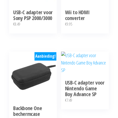
USB-C adapter voor
Wii to HDMI
Sony PSP 2000/3000
converter
€
8.49
€
9.95
Aanbieding!
USB-C adapter voor
Nintendo Game
Boy Advance SP
€
7.49
Backbone One
bechermcase