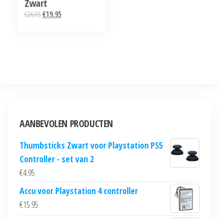
Zwart
Oorspronkelijke
Huidige
€
26.95
€
19.95
prijs
prijs
was:
is:
€26.95.
€19.95.
AANBEVOLEN PRODUCTEN
Thumbsticks Zwart voor Playstation PS5
Controller - set van 2
€
4.95
Accu voor Playstation 4 controller
€
15.95