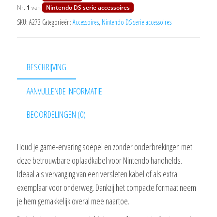
Nr.
1
van
Nintendo DS serie accessoires
DSi
SKU:
A273
Categorieën:
Accessoires
,
Nintendo DS serie accessoires
en
DSi
XL
aantal
BESCHRIJVING
AANVULLENDE INFORMATIE
BEOORDELINGEN (0)
Houd je game-ervaring soepel en zonder onderbrekingen met
deze betrouwbare oplaadkabel voor Nintendo handhelds.
Ideaal als vervanging van een versleten kabel of als extra
exemplaar voor onderweg. Dankzij het compacte formaat neem
je hem gemakkelijk overal mee naartoe.