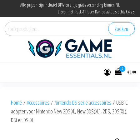
Ga
Alle prijzen zijn inclusief BTW en altijd gratis verzending binnen NL
Liever met Track & Trace? Dan betaalt u slechts €4,25.
naar
de
Zoeken
Zoeken
inhoud
naar:
Game Essentials
Onderdelen en accessoires voor elke
gamer
0
€0.00
Home
/
Accessoires
/
Nintendo DS serie accessoires
/ USB-C
adapter voor Nintendo New 2DS XL, New 3DS(XL), 2DS, 3DS(XL),
DSi en DSi XL