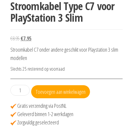
Stroomkabel Type C7 voor
PlayStation 3 Slim
Oorspronkelijke
Huidige
€
8.95
€
7.95
prijs
prijs
Stroomkabel C7 onder andere geschikt voor Playstation 3 slim
was:
is:
modellen
€8.95.
€7.95.
Slechts 25 resterend op voorraad
Stroomkabel
Toevoegen aan winkelwagen
Type
C7
Gratis verzending via PostNL
voor
Geleverd binnen 1-2 werkdagen
PlayStation
Zorgvuldig geselecteerd
3