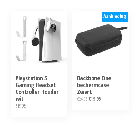
€8.95.
€7.95.
€24.95.
€21.95.
Aanbieding!
Playstation 5
Backbone One
Gaming Headset
bechermcase
Controller Houder
Zwart
wit
Oorspronkelijke
Huidige
€
26.95
€
19.95
€
19.95
prijs
prijs
was:
is:
€26.95.
€19.95.