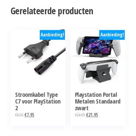
Gerelateerde producten
Aanbieding!
Aanbieding!
Stroomkabel Type
Playstation Portal
C7 voor PlayStation
Metalen Standaard
2
zwart
Oorspronkelijke
Huidige
Oorspronkelijke
Huidige
€
8.95
€
7.95
€
24.95
€
21.95
prijs
prijs
prijs
prijs
was:
is:
was:
is: