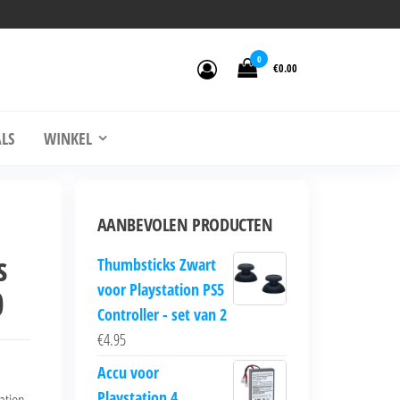
0
€0.00
LS
WINKEL
AANBEVOLEN PRODUCTEN
s
Thumbsticks Zwart
voor Playstation PS5
0
Controller - set van 2
€
4.95
Accu voor
Playstation 4