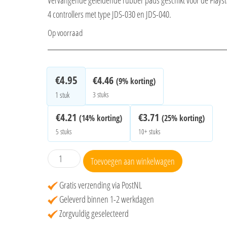
Vervangende geleidende rubber pads geschikt voor de Playst
4 controllers met type JDS-030 en JDS-040.
Op voorraad
€
4.95
€
4.46
(9% korting)
3 stuks
1
stuk
€
4.21
€
3.71
(14% korting)
(25% korting)
5 stuks
10+ stuks
Geleidende
Toevoegen aan winkelwagen
Rubberen
Pads
Gratis verzending via PostNL
PS4
Geleverd binnen 1-2 werkdagen
controller
Zorgvuldig geselecteerd