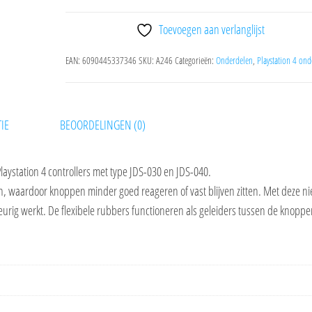
JDS-
030/040
Toevoegen aan verlanglijst
aantal
EAN:
6090445337346
SKU:
A246
Categorieën:
Onderdelen
,
Playstation 4 on
IE
BEOORDELINGEN (0)
aystation 4 controllers met type JDS-030 en JDS-040.
en, waardoor knoppen minder goed reageren of vast blijven zitten. Met deze n
keurig werkt. De flexibele rubbers functioneren als geleiders tussen de knopp