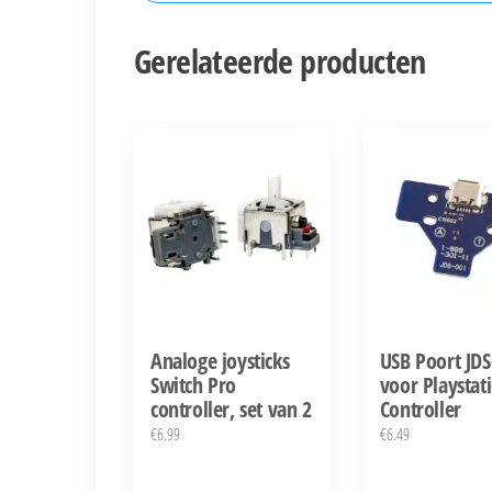
Gerelateerde producten
Analoge joysticks
USB Poort JDS
Switch Pro
voor Playstat
controller, set van 2
Controller
€
6.99
€
6.49