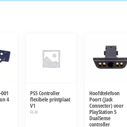
-001
PS5 Controller
Hoofdtelefoon
ion 4
flexibele printplaat
Poort (Jack
V1
Connector) voor
PlayStation 5
€
6.49
DualSense
controller