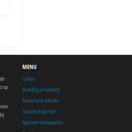
MENU
 de
Contact
ct op
Bestelling en Levering
Retourneren & Ruilen
innen
Garantie & Klachten
bij
Algemene Voorwaarden