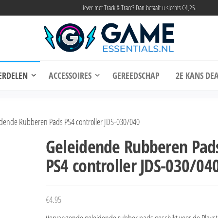
Liever met Track & Trace? Dan betaalt u slechts €4,25.
me Essentials
Onderdelen en accessoires voor elke gamer
ERDELEN
ACCESSOIRES
GEREEDSCHAP
2E KANS DEA
dende Rubberen Pads PS4 controller JDS-030/040
Geleidende Rubberen Pad
PS4 controller JDS-030/04
€
4.95