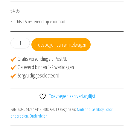
€
4.95
Slechts 15 resterend op voorraad
Rubberen
Toevoegen aan winkelwagen
Pads
voor
Gratis verzending via PostNL
Nintendo
Geleverd binnen 1-2 werkdagen
Game
Zorgvuldig geselecteerd
Boy
Color
Toevoegen aan verlanglijst
aantal
EAN:
6090447442413
SKU:
A301
Categorieën:
Nintendo Gamboy Color
onderdelen
,
Onderdelen