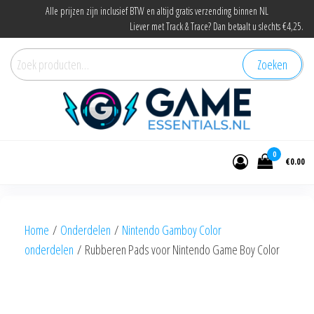
Ga
Alle prijzen zijn inclusief BTW en altijd gratis verzending binnen NL
Liever met Track & Trace? Dan betaalt u slechts €4,25.
naar
de
Zoeken
Zoeken
inhoud
naar:
Game Essentials
Onderdelen en accessoires voor elke
gamer
0
€0.00
Home
/
Onderdelen
/
Nintendo Gamboy Color
onderdelen
/ Rubberen Pads voor Nintendo Game Boy Color