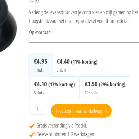
€
4.95
Verleng de levensduur van je controller en blijf gamen op het
hoogste niveau met onze reparatieset voor thumbsticks.
Op voorraad
€
4.95
€
4.40
(11% korting)
3 stuks
1
stuk
€
4.10
€
3.50
(17% korting)
(29% korting)
5 stuks
10+ stuks
Thumbsticks
Toevoegen aan winkelwagen
Zwart
voor
Gratis verzending via PostNL
de
Geleverd binnen 1-2 werkdagen