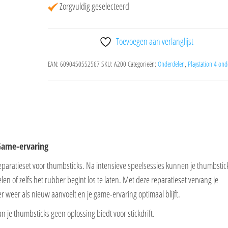
Playstation
Zorgvuldig geselecteerd
PS4
Controller
Toevoegen aan verlanglijst
-
set
EAN:
6090450552567
SKU:
A200
Categorieën:
Onderdelen
,
Playstation 4 on
van
2
aantal
Game-ervaring
eparatieset voor thumbsticks. Na intensieve speelsessies kunnen je thumbstic
n of zelfs het rubber begint los te laten. Met deze reparatieset vervang je
r weer als nieuw aanvoelt en je game-ervaring optimaal blijft.
je thumbsticks geen oplossing biedt voor stickdrift.