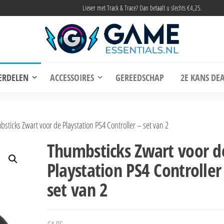
Liever met Track & Trace? Dan betaalt u slechts €4,25.
me Essentials
Onderdelen en accessoires voor elke gamer
ERDELEN
ACCESSOIRES
GEREEDSCHAP
2E KANS DEA
ticks Zwart voor de Playstation PS4 Controller – set van 2
Thumbsticks Zwart voor d
Playstation PS4 Controller
set van 2