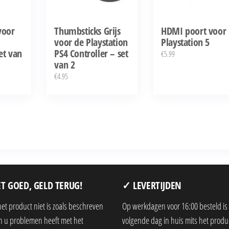
voor
Thumbsticks Grijs
HDMI poort voor
voor de Playstation
Playstation 5
et van
PS4 Controller – set
€
5.99
van 2
€
4.95
T GOED, GELD TERUG!
✓ LEVERTIJDEN
het product niet is zoals beschreven
Op werkdagen voor 16:00 besteld is
en u problemen heeft met het
volgende dag in huis mits het produ