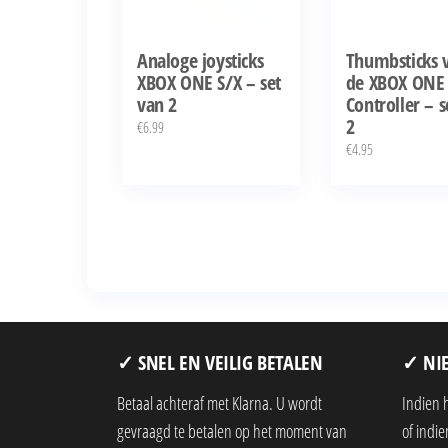
Analoge joysticks
Thumbsticks 
XBOX ONE S/X – set
de XBOX ONE
van 2
Controller – s
2
€
6.99
€
4.95
✓ SNEL EN VEILIG BETALEN
✓ NIE
Betaal achteraf met Klarna. U wordt
Indien 
gevraagd te betalen op het moment van
of indi