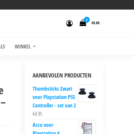
0
€0.00
LS
WINKEL
AANBEVOLEN PRODUCTEN
e
Thumbsticks Zwart
voor Playstation PS5
 –
Controller - set van 2
€
4.95
Accu voor
Playstation 4