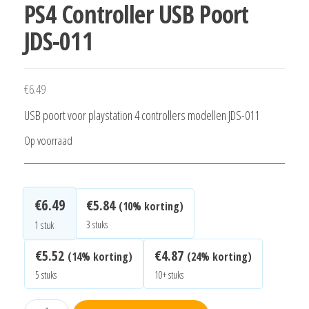
PS4 Controller USB Poort
JDS-011
€
6.49
USB poort voor playstation 4 controllers modellen JDS-011
Op voorraad
€
6.49
€
5.84
(10% korting)
3 stuks
1
stuk
€
5.52
€
4.87
(14% korting)
(24% korting)
5 stuks
10+ stuks
PS4