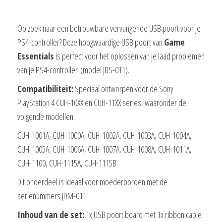
Op zoek naar een betrouwbare vervangende USB poort voor je
PS4-controller? Deze hoogwaardige USB poort van
Game
Essentials
is perfect voor het oplossen van je laad problemen
van je PS4-controller (model JDS-011).
Compatibiliteit:
Speciaal ontworpen voor de Sony
PlayStation 4 CUH-10XX en CUH-11XX series, waaronder de
volgende modellen:
CUH-1001A, CUH-1000A, CUH-1002A, CUH-1003A, CUH-1004A,
CUH-1005A, CUH-1006A, CUH-1007A, CUH-1008A, CUH-1011A,
CUH-1100, CUH-1115A, CUH-1115B.
Dit onderdeel is ideaal voor moederborden met de
serienummers JDM-011.
Inhoud van de set:
1x USB poort board met 1x ribbon cable