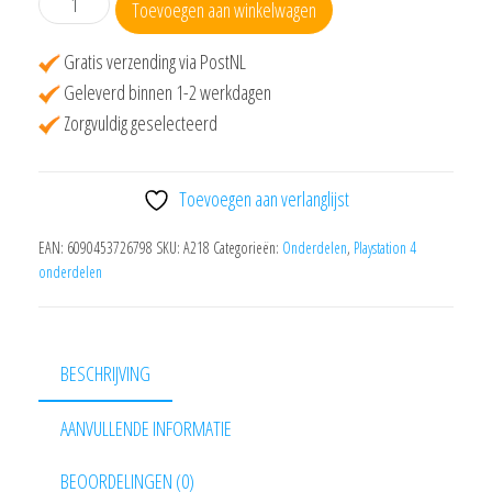
Toevoegen aan winkelwagen
Controller
USB
Gratis verzending via PostNL
Poort
Geleverd binnen 1-2 werkdagen
JDS-
Zorgvuldig geselecteerd
011
aantal
Toevoegen aan verlanglijst
EAN:
6090453726798
SKU:
A218
Categorieën:
Onderdelen
,
Playstation 4
onderdelen
BESCHRIJVING
AANVULLENDE INFORMATIE
BEOORDELINGEN (0)