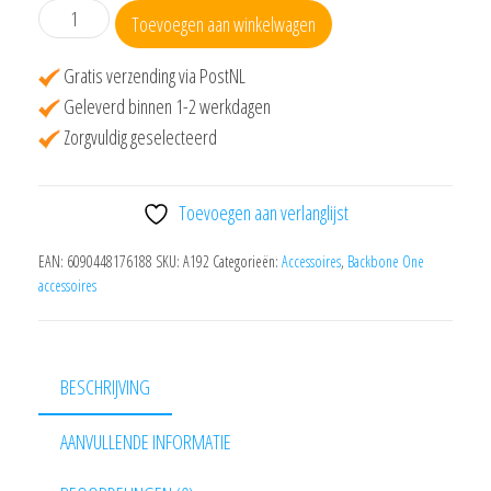
Backbone
Toevoegen aan winkelwagen
One
bechermcase
Gratis verzending via PostNL
Zwart
Geleverd binnen 1-2 werkdagen
aantal
Zorgvuldig geselecteerd
Toevoegen aan verlanglijst
EAN:
6090448176188
SKU:
A192
Categorieën:
Accessoires
,
Backbone One
accessoires
BESCHRIJVING
AANVULLENDE INFORMATIE