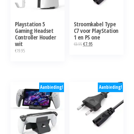
Playstation 5
Stroomkabel Type
Gaming Headset
C7 voor PlayStation
Controller Houder
1 en PS one
wit
Oorspronkelijke
Huidige
€
8.95
€
7.95
€
19.95
prijs
prijs
was:
is:
€8.95.
€7.95.
Aanbieding!
Aanbieding!