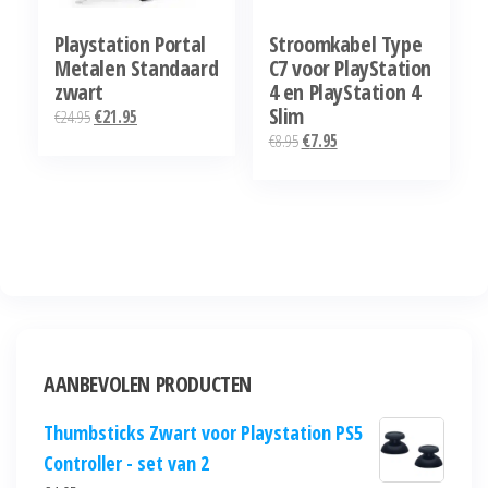
Playstation Portal
Stroomkabel Type
Metalen Standaard
C7 voor PlayStation
zwart
4 en PlayStation 4
Slim
Oorspronkelijke
Huidige
€
24.95
€
21.95
Oorspronkelijke
Huidige
€
8.95
€
7.95
prijs
prijs
prijs
prijs
was:
is:
was:
is:
€24.95.
€21.95.
€8.95.
€7.95.
AANBEVOLEN PRODUCTEN
Thumbsticks Zwart voor Playstation PS5
Controller - set van 2