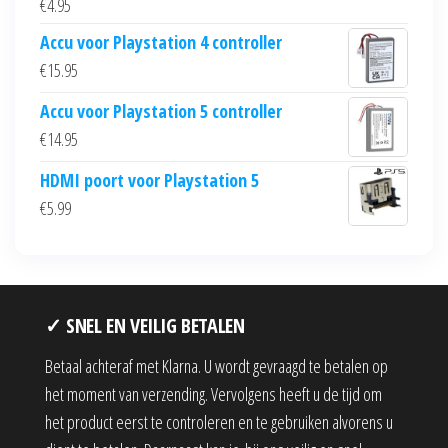
€
4.95
Accu voor Playstation 4 controller
€
15.95
Accu voor Playstation 5 controller
€
14.95
HDMI poort voor Playstation 5
€
5.99
✓ SNEL EN VEILIG BETALEN
Betaal achteraf met Klarna. U wordt gevraagd te betalen op
het moment van verzending. Vervolgens heeft u de tijd om
het product eerst te controleren en te gebruiken alvorens u