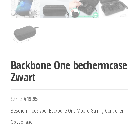
Backbone One bechermcase
Zwart
Oorspronkelijke
Huidige
€
26.95
€
19.95
prijs
prijs
Beschermhoes voor Backbone One Mobile Gaming Controller
was:
is:
Op voorraad
€26.95.
€19.95.