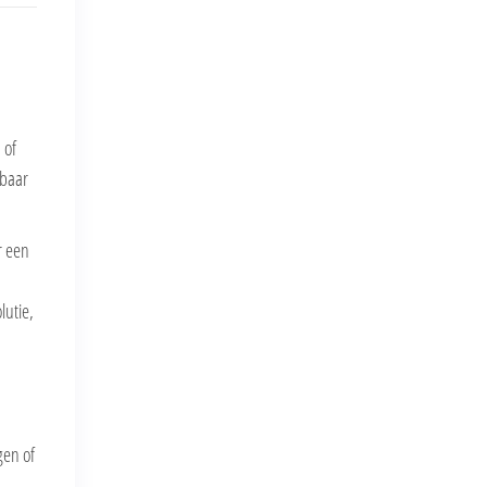
 of
kbaar
r een
lutie,
gen of