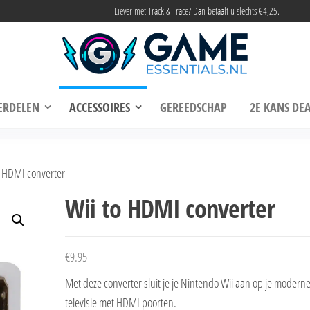
Liever met Track & Trace? Dan betaalt u slechts €4,25.
me Essentials
Onderdelen en accessoires voor elke gamer
ERDELEN
ACCESSOIRES
GEREEDSCHAP
2E KANS DEA
o HDMI converter
Wii to HDMI converter
€
9.95
Met deze converter sluit je je Nintendo Wii aan op je modern
televisie met HDMI poorten.