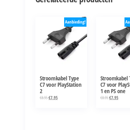
Aanbieding!
Aa
Stroomkabel Type
Stroomkabel 
C7 voor PlayStation
C7 voor PlayS
2
1 en PS one
Oorspronkelijke
Huidige
Oorspronkelijk
Huidige
€
8.95
€
7.95
€
8.95
€
7.95
prijs
prijs
prijs
prijs
was:
is:
was:
is:
€8.95.
€7.95.
€8.95.
€7.95.