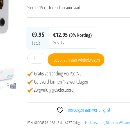
Slechts 19 resterend op voorraad
€
9.95
€
12.95
(0% korting)
2+ stuks
1
stuk
Wii
Toevoegen aan winkelwagen
to
HDMI
Gratis verzending via PostNL
converter
Geleverd binnen 1-2 werkdagen
aantal
Zorgvuldig geselecteerd
Toevoegen aan verlanglijst
EAN:
6090457511581
SKU:
A277
Categorieën:
Accessoires
,
Nintendo Wii acce