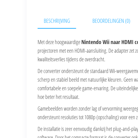
BESCHRIJVING
BEOORDELINGEN (0)
Met deze hoogwaardige
Nintendo Wii naar HDMI c
projectoren met een HDMI-aansluiting. De adapter zet zo
kwaliteitsverlies tijdens de overdracht.
De converter ondersteunt de standaard Wii-weergavemo
scherp en stabiel beeld met natuurlijke kleuren. Geen w
comfortabele en soepele game-ervaring. De uiteindelijke b
hoe beter het resultaat.
Gamebeelden worden zonder lag of vervorming weergegev
ondersteunt resoluties tot 1080p (opschaling) voor ee
De installatie is zeer eenvoudig dankzij het plug-and-pla
software. Door het compacte formaat is de converter oo