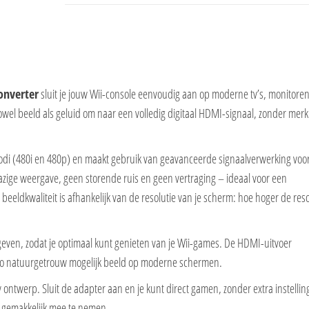
onverter
sluit je jouw Wii-console eenvoudig aan op moderne tv’s, monitoren
wel beeld als geluid om naar een volledig digitaal HDMI-signaal, zonder mer
di (480i en 480p) en maakt gebruik van geavanceerde signaalverwerking voo
azige weergave, geen storende ruis en geen vertraging – ideaal voor een
eeldkwaliteit is afhankelijk van de resolutie van je scherm: hoe hoger de reso
en, zodat je optimaal kunt genieten van je Wii-games. De HDMI-uitvoer
n zo natuurgetrouw mogelijk beeld op moderne schermen.
y ontwerp. Sluit de adapter aan en je kunt direct gamen, zonder extra instellin
k gemakkelijk mee te nemen.