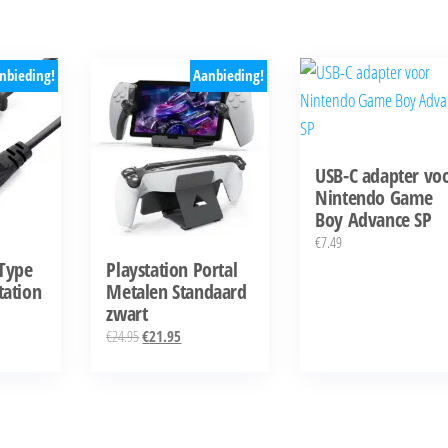
nbieding!
Aanbieding!
USB-C adapter vo
Nintendo Game
Boy Advance SP
€
7.49
Type
Playstation Portal
tation
Metalen Standaard
zwart
e
Oorspronkelijke
Huidige
€
24.95
€
21.95
prijs
prijs
was:
is:
€24.95.
€21.95.