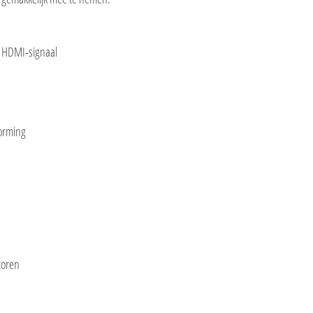
l HDMI-signaal
vorming
toren