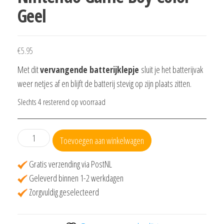
Geel
€
5.95
Met dit
vervangende batterijklepje
sluit je het batterijvak
weer netjes af en blijft de batterij stevig op zijn plaats zitten.
Slechts 4 resterend op voorraad
Batterijklepje
Toevoegen aan winkelwagen
voor
Nintendo
Gratis verzending via PostNL
Game
Geleverd binnen 1-2 werkdagen
Boy
Zorgvuldig geselecteerd
Color
–