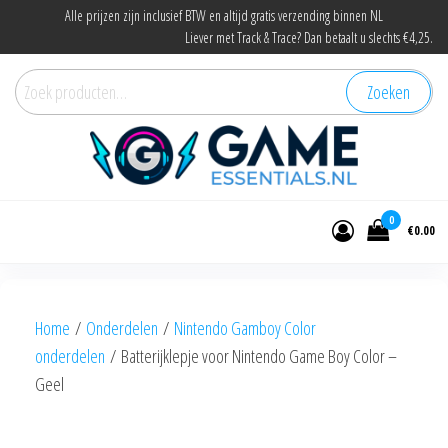
Ga
Alle prijzen zijn inclusief BTW en altijd gratis verzending binnen NL
Liever met Track & Trace? Dan betaalt u slechts €4,25.
naar
de
Zoeken
Zoeken
inhoud
naar:
Game Essentials
Onderdelen en accessoires voor elke
gamer
0
€0.00
Home
/
Onderdelen
/
Nintendo Gamboy Color
onderdelen
/ Batterijklepje voor Nintendo Game Boy Color –
Geel