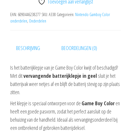
Toevoegen aan verlanglijst
Geel
aantal
EAN:
6090446238277
SKU:
A338
Categorieën:
Nintendo Gamboy Color
onderdelen
,
Onderdelen
BESCHRIJVING
BEOORDELINGEN (0)
Is het batterijklepje van je Game Boy Color kwijt of beschadigd?
Met dit
vervangende batterijklepje in geel
sluit je het
batterijvak weer netjes af en blijft de batterij stevig op zijn plaats
zitten.
Het klepje is speciaal ontworpen voor de
Game Boy Color
en
heeft een goede pasvorm, zodat het perfect aansluit op de
behuizing van de handheld. Ideaal als vervangingsonderdeel bij
een ontbrekend of gebroken batterijdeksel.