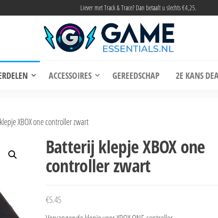
Liever met Track & Trace? Dan betaalt u slechts €4,25.
me Essentials
Onderdelen en accessoires voor elke gamer
ERDELEN
ACCESSOIRES
GEREEDSCHAP
2E KANS DEA
 klepje XBOX one controller zwart
Batterij klepje XBOX one
controller zwart
€
5.45