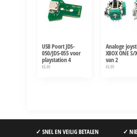
USB Poort JDS-
Analoge joyst
050/JDS-055 voor
XBOX ONE S/X
playstation 4
van 2
€
6.49
€
6.99
✓ SNEL EN VEILIG BETALEN
✓ NIE