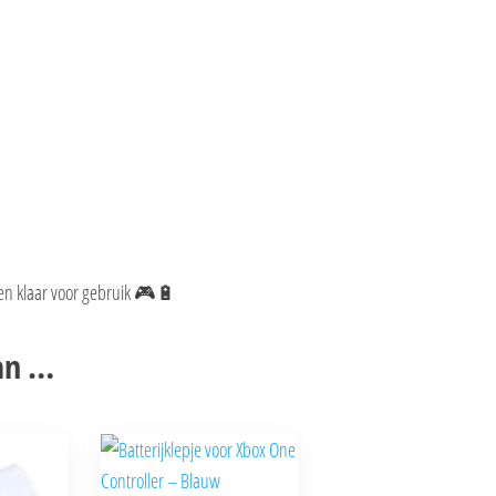
t en klaar voor gebruik 🎮🔋
an …