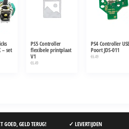
icks
PS5 Controller
PS4 Controller US
 – set
flexibele printplaat
Poort JDS-011
V1
€
6.49
€
6.49
T GOED, GELD TERUG!
✓ LEVERTIJDEN