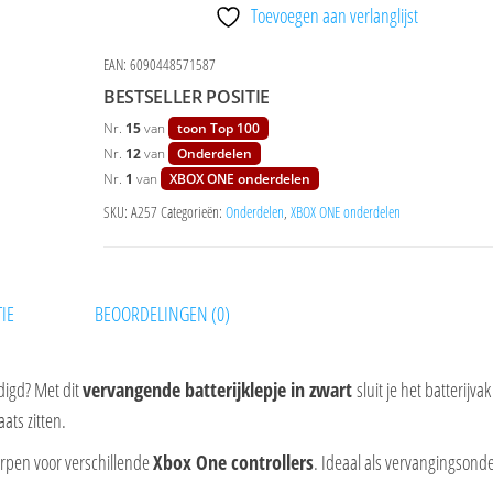
aantal
Toevoegen aan verlanglijst
EAN:
6090448571587
BESTSELLER POSITIE
Nr.
15
van
toon Top 100
Nr.
12
van
Onderdelen
Nr.
1
van
XBOX ONE onderdelen
SKU:
A257
Categorieën:
Onderdelen
,
XBOX ONE onderdelen
IE
BEOORDELINGEN (0)
adigd? Met dit
vervangende batterijklepje in zwart
sluit je het batterijva
aats zitten.
orpen voor verschillende
Xbox One controllers
. Ideaal als vervangingsond