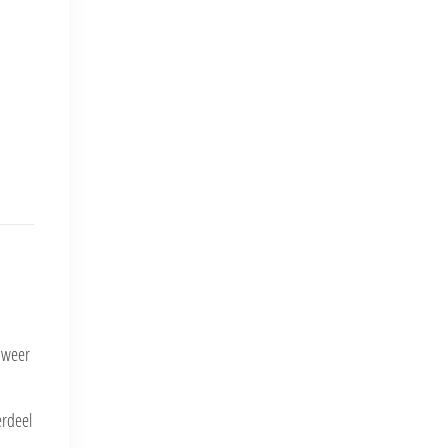
k weer
erdeel