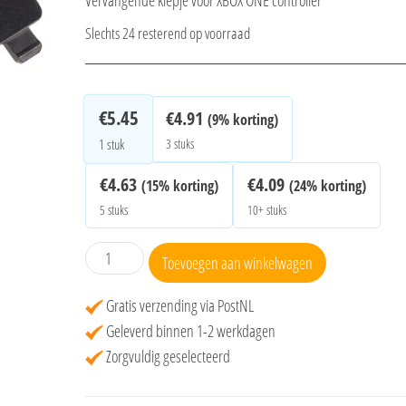
Vervangende klepje voor XBOX ONE controller
Slechts 24 resterend op voorraad
€
5.45
€
4.91
(9% korting)
3 stuks
1
stuk
€
4.63
€
4.09
(15% korting)
(24% korting)
5 stuks
10+ stuks
Batterij
Toevoegen aan winkelwagen
klepje
XBOX
Gratis verzending via PostNL
one
Geleverd binnen 1-2 werkdagen
controller
Zorgvuldig geselecteerd
zwart