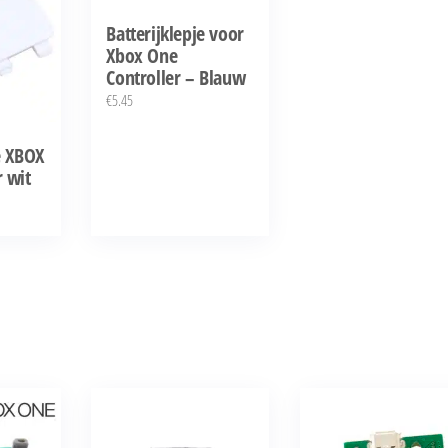
Batterijklepje voor
Xbox One
Controller – Blauw
€
5.45
e XBOX
r wit