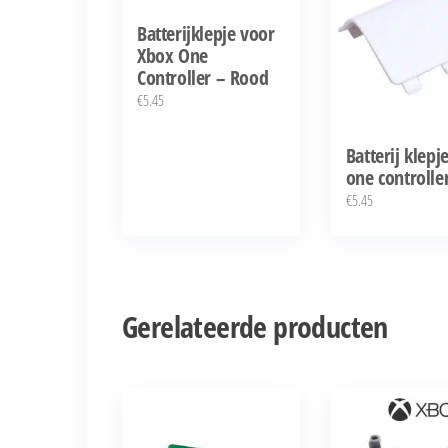
Batterijklepje voor
Xbox One
Controller – Rood
€
5.45
Batterij klepj
one controlle
€
5.45
Gerelateerde producten