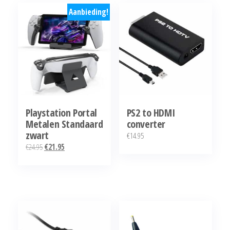
Aanbieding!
Playstation Portal
PS2 to HDMI
Metalen Standaard
converter
zwart
€
14.95
Oorspronkelijke
Huidige
€
24.95
€
21.95
prijs
prijs
was:
is:
€24.95.
€21.95.