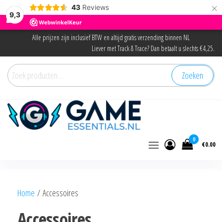
×
43
Reviews
9,3
Ga
Alle prijzen zijn inclusief BTW en altijd gratis verzending binnen NL
Liever met Track & Trace? Dan betaalt u slechts €4,25.
naar
de
Zoeken
Zoeken
inhoud
naar:
Game Essentials
Onderdelen en accessoires voor elke gamer
0
€0.00
Home
/ Accessoires
Accessoires