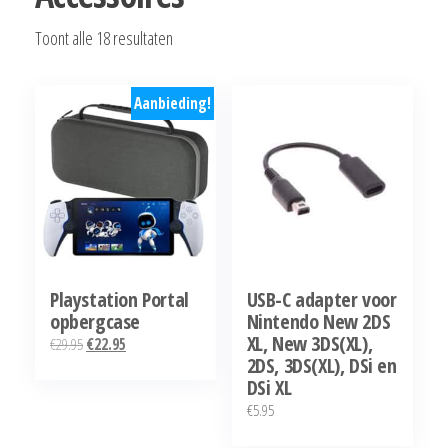
Gesorteerd
Toont alle 18 resultaten
op
populariteit
Aanbieding!
Playstation Portal
USB-C adapter voor
opbergcase
Nintendo New 2DS
XL, New 3DS(XL),
Oorspronkelijke
Huidige
€
29.95
€
22.95
2DS, 3DS(XL), DSi en
prijs
prijs
DSi XL
was:
is:
€
5.95
€29.95.
€22.95.