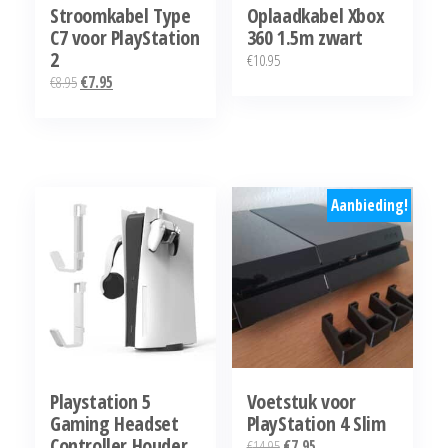
Stroomkabel Type
Oplaadkabel Xbox
C7 voor PlayStation
360 1.5m zwart
2
€
10.95
Oorspronkelijke
Huidige
€
8.95
€
7.95
prijs
prijs
was:
is:
€8.95.
€7.95.
Aanbieding!
Playstation 5
Voetstuk voor
Gaming Headset
PlayStation 4 Slim
Controller Houder
Oorspronkelijke
Huidige
€
14.95
€
7.95