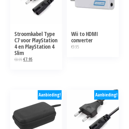
Stroomkabel Type
Wii to HDMI
C7 voor PlayStation
converter
4 en PlayStation 4
€
9.95
Slim
Oorspronkelijke
Huidige
€
8.95
€
7.95
prijs
prijs
was:
is:
€8.95.
€7.95.
Aanbieding!
Aanbieding!