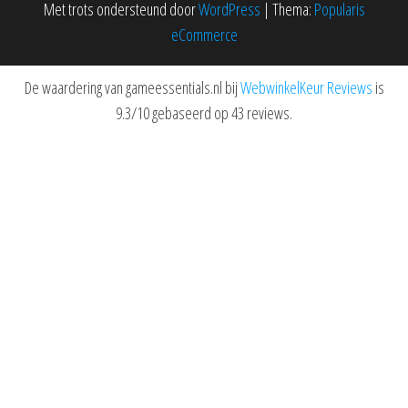
Met trots ondersteund door
WordPress
|
Thema:
Popularis
eCommerce
De waardering van gameessentials.nl bij
WebwinkelKeur Reviews
is
9.3/10 gebaseerd op 43 reviews.