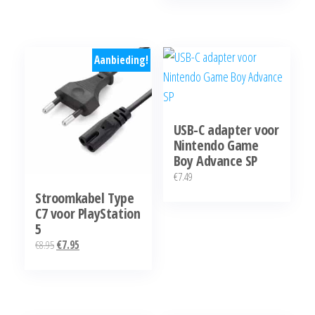
Aanbieding!
USB-C adapter voor
Nintendo Game
Boy Advance SP
€
7.49
Stroomkabel Type
C7 voor PlayStation
5
Oorspronkelijke
Huidige
€
8.95
€
7.95
prijs
prijs
was:
is:
€8.95.
€7.95.