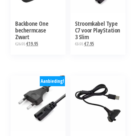
Backbone One
Stroomkabel Type
bechermcase
C7 voor PlayStation
Zwart
3 Slim
Oorspronkelijke
Huidige
Oorspronkelijke
Huidige
€
26.95
€
19.95
€
8.95
€
7.95
prijs
prijs
prijs
prijs
was:
is:
was:
is:
€26.95.
€19.95.
€8.95.
€7.95.
Aanbieding!