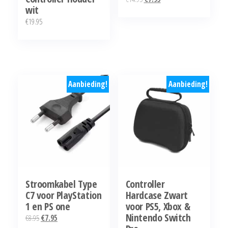
wit
prijs
prijs
€
19.95
was:
is:
€14.95.
€7.95.
Aanbieding!
Aanbieding!
Stroomkabel Type
Controller
C7 voor PlayStation
Hardcase Zwart
1 en PS one
voor PS5, Xbox &
Nintendo Switch
Oorspronkelijke
Huidige
€
8.95
€
7.95