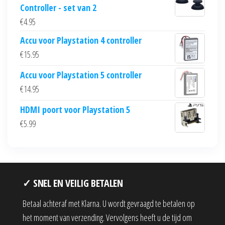
Controller - set van 2
€
4.95
Accu voor Playstation 4 controller
€
15.95
Accu voor Playstation 5 controller
€
14.95
HDMI poort voor Playstation 5
€
5.99
✓ SNEL EN VEILIG BETALEN
Betaal achteraf met Klarna. U wordt gevraagd te betalen op
het moment van verzending. Vervolgens heeft u de tijd om